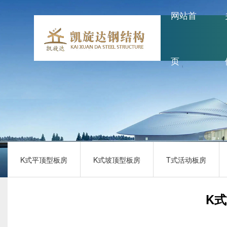
网站首
页
K式平顶型板房
K式坡顶型板房
T式活动板房
K