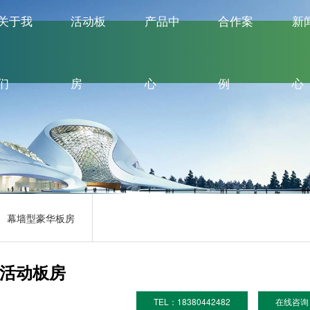
关于我
活动板
产品中
合作案
新
们
房
心
例
心
荣誉资质
K式平顶型板房
集装箱房
K式坡顶型板房
打包箱房
T式活动板房
钢筋加工棚
幕墙型豪华板房
施工围挡
幕墙型豪华板房
治安岗亭
移动厕所
式活动板房
材料大棚
TEL：18380442482
在线咨询